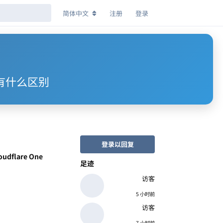
简体中文
注册
登录
gent有什么区别
登录以回复
oudflare One
足迹
访客
5 小时前
访客
7 小时前