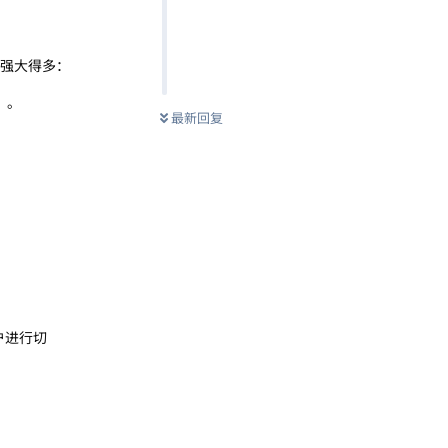
但功能强大得多：
）。
最新回复
。
账户进行切