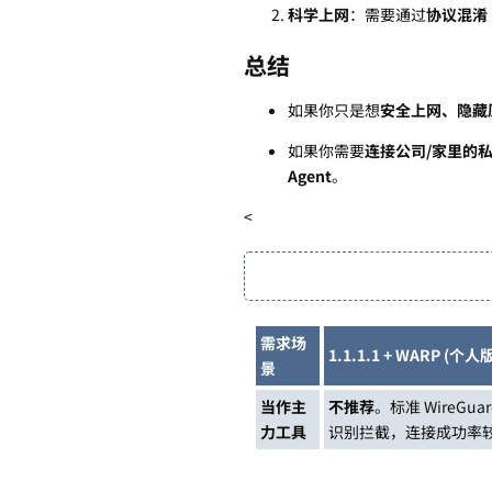
科学上网
：需要通过
协议混淆
总结
如果你只是想
安全上网、隐藏
如果你需要
连接公司/家里的
Agent
。
<
需求场
1.1.1.1 + WARP (个人版
景
当作主
不推荐
。标准 WireG
力工具
识别拦截，连接成功率