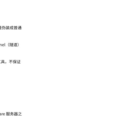
量伪装成普通
nel（隧道）
工具，不保证
lare 服务器之