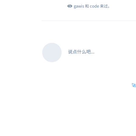
gawis
和
code
来过。
说点什么吧...
