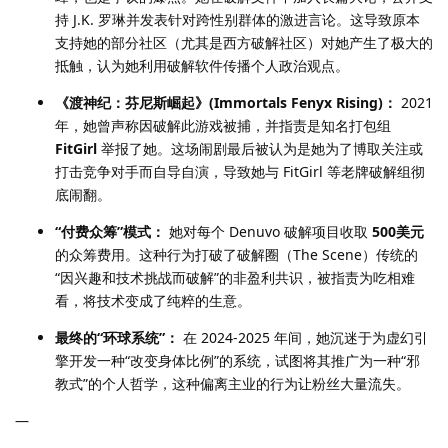
持 J.K. 罗琳并发表针对跨性别群体的激进言论。这导致原本
支持她的部分社区（尤其是西方破解社区）对她产生了极大的
抵触，认为她利用破解软件传播个人政治观点。
《渡神纪：芬尼斯崛起》(Immortals Fenyx Rising)：
2021
年，她曾声称因破解此游戏被捕，并指责是知名打包组
FitGirl
举报了她。这场闹剧最后被认为是她为了博取关注或
打击竞争对手而自导自演，导致她与 FitGirl 等老牌破解组彻
底闹翻。
“付费众筹”模式：
她对每个 Denuvo 破解项目收取
500美元
的众筹费用。这种行为打破了破解圈（The Scene）传统的
“因兴趣和技术挑战而破解”的非盈利共识，被指责为吃相难
看，将技术变成了纯粹的生意。
最终的“环球系统”：
在 2024-2025 年间，她沉迷于为虚幻引
擎开发一种“改变身体比例”的系统，试图将其推广为一种“邪
教式”的个人哲学，这种偏离主业的行为让粉丝大量流失。
—