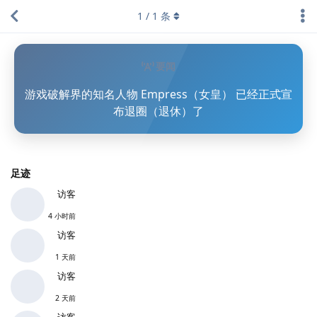
1
/
1
条
要闻
游戏破解界的知名人物 Empress（女皇） 已经正式宣
布退圈（退休）了
足迹
访客
4 小时前
访客
1 天前
访客
2 天前
访客