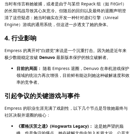
当时有传言称她被捕，或者是由于与某些 Repack 组（如 FitGirl）
的长期骂战导致其心灰意冷。但随后的回归以及最终的退圈声明澄
清了这些疑虑：她当时确实在开发一种针对虚幻引擎（Unreal
Engine）游戏的通用系统，但这进一步透支了她的身体。
4. 行业影响
Empress 的离开对“白嫖党”来说是一个沉重打击。因为她是近年来
极少数能稳定攻破
Denuvo
最新版本保护的独立破解者。
目前的局面：
随着 Empress 退圈，Denuvo 在单机游戏保护
领域的统治力再次增强，目前鲜有能达到她这种破解速度和效
率的竞争者。
引起争议的关键游戏与事件
Empress 的职业生涯充满了戏剧性，以下几个节点是导致她最终与
社区决裂并退圈的核心：
《霍格沃茨之遗》(Hogwarts Legacy)：
这是她声望的巅
峰，也是争议的爆点。她在破解文件中加入长篇大论，公开支