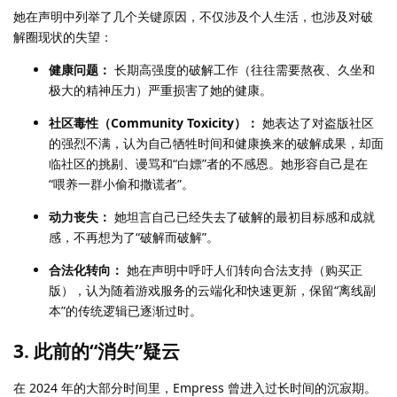
她在声明中列举了几个关键原因，不仅涉及个人生活，也涉及对破
解圈现状的失望：
健康问题：
长期高强度的破解工作（往往需要熬夜、久坐和
极大的精神压力）严重损害了她的健康。
社区毒性（Community Toxicity）：
她表达了对盗版社区
的强烈不满，认为自己牺牲时间和健康换来的破解成果，却面
临社区的挑剔、谩骂和“白嫖”者的不感恩。她形容自己是在
“喂养一群小偷和撒谎者”。
动力丧失：
她坦言自己已经失去了破解的最初目标感和成就
感，不再想为了“破解而破解”。
合法化转向：
她在声明中呼吁人们转向合法支持（购买正
版），认为随着游戏服务的云端化和快速更新，保留“离线副
本”的传统逻辑已逐渐过时。
3. 此前的“消失”疑云
在 2024 年的大部分时间里，Empress 曾进入过长时间的沉寂期。