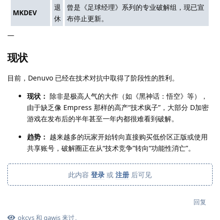
退
曾是《足球经理》系列的专业破解组，现已宣
MKDEV
休
布停止更新。
—
现状
目前，Denuvo 已经在技术对抗中取得了阶段性的胜利。
现状：
除非是极高人气的大作（如《黑神话：悟空》等），
由于缺乏像 Empress 那样的高产“技术疯子”，大部分 D加密
游戏在发布后的半年甚至一年内都很难看到破解。
趋势：
越来越多的玩家开始转向直接购买低价区正版或使用
共享账号，破解圈正在从“技术竞争”转向“功能性消亡”。
此内容
登录
或
注册
后可见
回复
okcvs
和
gawis
来过。