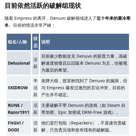
目前依然活跃的破解组现状
随着 Empress 的离开，Denuvo 破解领域进入了
近十年来的最冷寒
冬
。目前的情况非常严峻：
状
组名/人物
说明
态
目前极少数能攻克 Denuvo 的新晋力量，虽破
活
Delusional
解速度较慢且以旧版本 Denuvo 为主，但被视
跃
为最后的希望。
半
老牌大组，曾宣称找到了 Denuvo 的漏洞，但
SKIDROW
活
与 Empress 爆发过激烈的言论冲突，目前的
跃
产出并不稳定。
RUNE /
活
主要破解不带 Denuvo 的游戏（如 Steam 自
Razor1911
跃
带加密、Epic 加密或 DRM-Free 游戏）。
FitGirl /
活
他们是打包组（Repackers），不直接负责破
DODI
跃
解，只负责压缩和发布现有的破解版。