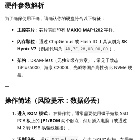
硬件参数解析
为了确保使用正确，请确认你的硬盘符合以下特征：
主控芯片
：芯片表面印有
MAXIO MAP1202
字样。
闪存颗粒
：通过 ChipGenius 或 Flash ID 工具识别为
SK
Hynix V7
（例如代码为
）。
AD,7E,28,0B,00,C0
架构
：DRAM-less（无独立缓存方案），常见于致态
TiPlus5000、海康 C2000L、光威等国产高性价比 NVMe 硬
盘。
—
操作简述（风险提示：数据必丢）
进入 ROM 模式
： 在操作前，通常需要使用镊子短接 SSD
PCB 板上的
JP1/ROM
两个触点，然后插入电脑（或通过
M.2 转 USB 易驱线连接）。
识别设备
： 运行
，点击 “Scan” 扫描。如果短
MPTool.exe