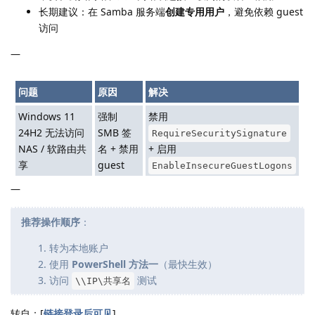
长期建议：在 Samba 服务端
创建专用用户
，避免依赖 guest
访问
—
问题
原因
解决
Windows 11
强制
禁用
24H2 无法访问
SMB 签
RequireSecuritySignature
NAS / 软路由共
名 + 禁用
+ 启用
享
guest
EnableInsecureGuestLogons
—
推荐操作顺序
：
转为本地账户
使用
PowerShell 方法一
（最快生效）
访问
测试
\\IP\共享名
转自：[
链接登录后可见
]