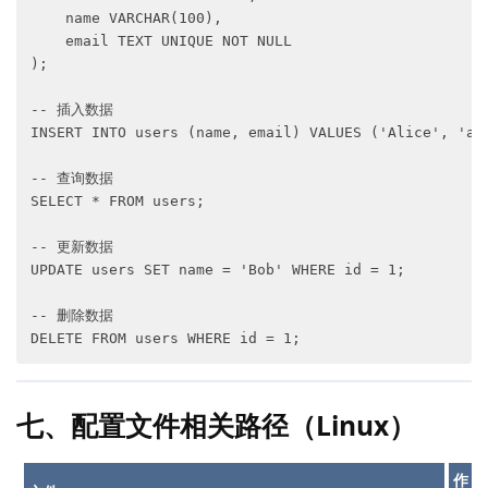
    name VARCHAR(100),

    email TEXT UNIQUE NOT NULL

);

-- 插入数据

INSERT INTO users (name, email) VALUES ('Alice', 'ali
-- 查询数据

SELECT * FROM users;

-- 更新数据

UPDATE users SET name = 'Bob' WHERE id = 1;

-- 删除数据

七、配置文件相关路径（Linux）
作