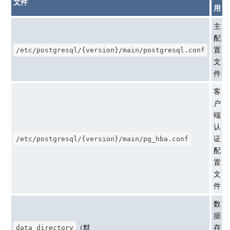
文件
用
主
配
置
/etc/postgresql/{version}/main/postgresql.conf
文
件
客
户
端
认
证
/etc/postgresql/{version}/main/pg_hba.conf
配
置
文
件
数
据
（默
存
data_directory