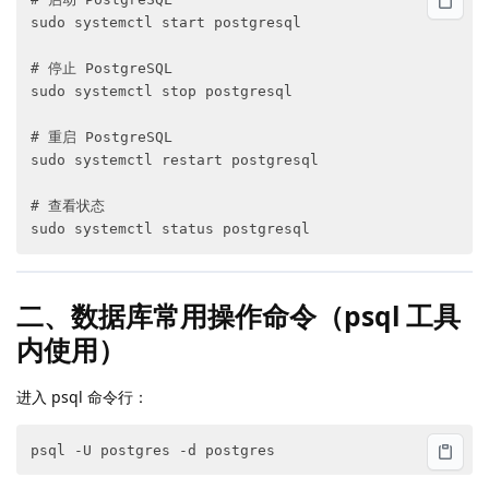
sudo systemctl start postgresql

# 停止 PostgreSQL

sudo systemctl stop postgresql

# 重启 PostgreSQL

sudo systemctl restart postgresql

# 查看状态

二、数据库常用操作命令（psql 工具
内使用）
进入 psql 命令行：