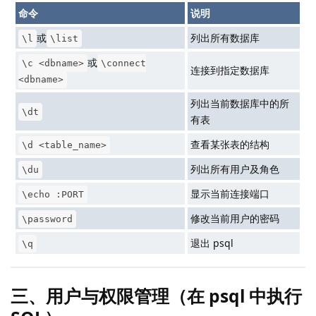
命令
说明
或
列出所有数据库
\l
\list
或
\c <dbname>
\connect
连接到指定数据库
<dbname>
列出当前数据库中的所
\dt
有表
查看某张表的结构
\d <table_name>
列出所有用户及角色
\du
显示当前连接端口
\echo :PORT
修改当前用户的密码
\password
退出 psql
\q
三、用户与权限管理（在 psql 中执行