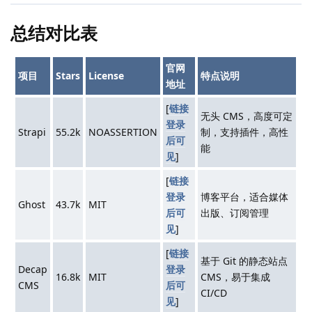
总结对比表
官网
项目
Stars
License
特点说明
地址
[
链接
无头 CMS，高度可定
登录
Strapi
55.2k
NOASSERTION
制，支持插件，高性
后可
能
见
]
[
链接
登录
博客平台，适合媒体
Ghost
43.7k
MIT
后可
出版、订阅管理
见
]
[
链接
基于 Git 的静态站点
Decap
登录
16.8k
MIT
CMS，易于集成
CMS
后可
CI/CD
见
]