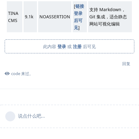
[
链接
支持 Markdown，
TINA
登录
9.1k
NOASSERTION
Git 集成，适合静态
CMS
后可
网站可视化编辑
见
]
此内容
登录
或
注册
后可见
回复
code
来过。
说点什么吧...