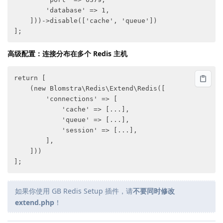
        'database' => 1,

    ]))->disable(['cache', 'queue'])

高级配置：连接分布在多个 Redis 主机
return [

    (new Blomstra\Redis\Extend\Redis([

        'connections' => [

            'cache' => [...],

            'queue' => [...],

            'session' => [...],

        ],

    ]))

如果你使用 GB Redis Setup 插件，请
不要同时修改
extend.php
！