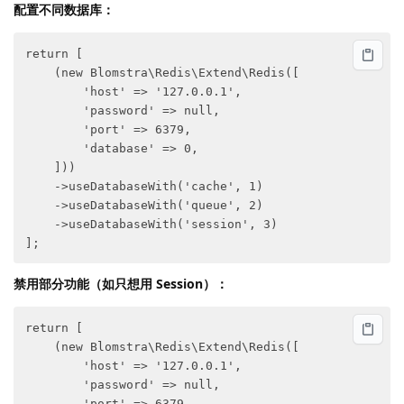
配置不同数据库：
return [

    (new Blomstra\Redis\Extend\Redis([

        'host' => '127.0.0.1',

        'password' => null,

        'port' => 6379,

        'database' => 0,

    ]))

    ->useDatabaseWith('cache', 1)

    ->useDatabaseWith('queue', 2)

    ->useDatabaseWith('session', 3)

禁用部分功能（如只想用 Session）：
return [

    (new Blomstra\Redis\Extend\Redis([

        'host' => '127.0.0.1',

        'password' => null,

        'port' => 6379,
