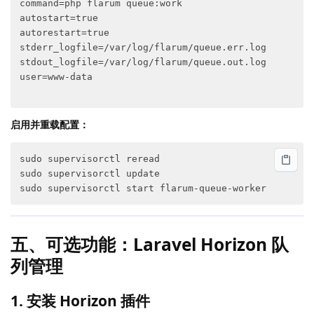
command=php flarum queue:work

autostart=true

autorestart=true

stderr_logfile=/var/log/flarum/queue.err.log

stdout_logfile=/var/log/flarum/queue.out.log

user=www-data

启用并重载配置：
sudo supervisorctl reread

sudo supervisorctl update

五、可选功能：Laravel Horizon 队
列管理
1. 安装 Horizon 插件