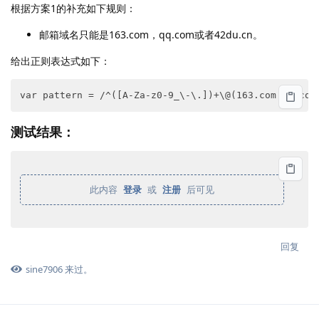
根据方案1的补充如下规则：
邮箱域名只能是163.com，qq.com或者42du.cn。
给出正则表达式如下：
var pattern = /^([A-Za-z0-9_\-\.])+\@(163.com|qq.com
测试结果：
此内容 
登录
 或 
注册
 后可见
回复
sine7906
来过。