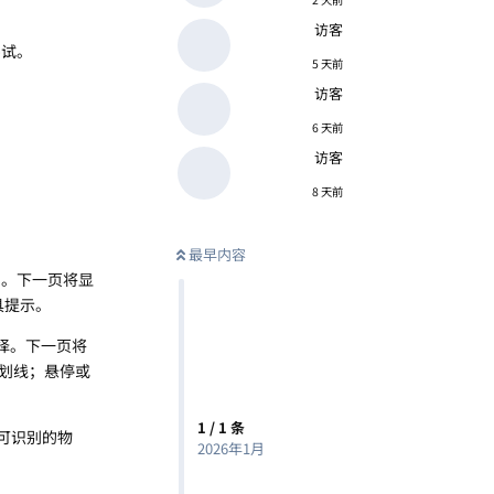
访客
尝试。
5 天前
访客
6 天前
访客
8 天前
最早内容
”。下一页将显
具提示。
选择。下一页将
划线；悬停或
1
/
1
条
为可识别的物
2026年1月