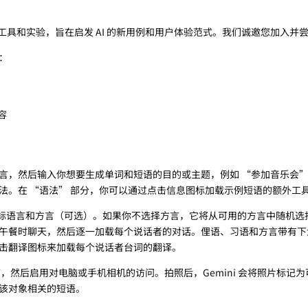
 构建的工具和实验，旨在启发 AI 的新用例和用户体验范式。我们诚邀您加入并
：
容
你的目标语言，然后输入你想要生成单词和短语的目的或主题，例如 “参加音乐会
法。在 “语法” 部分，你可以通过点击信息图标加载示例短语的额外工
择你的目标语言和方言（可选）。如果你不选择方言，它将从可用的方言中随机
午餐时聊天，然后逐一加载每个说话者的对话。俚语、习语和方言带有下
击翻译图标来加载每个说话者台词的翻译。
标语言，然后启用对电脑或手机相机的访问。拍照后，Gemini 会将照片标记
该对象相关的短语。