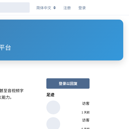
简体中文
注册
登录
库平台
登录以回复
，甚至音视频字
足迹
义能力。
访客
1 天前
访客
5 天前