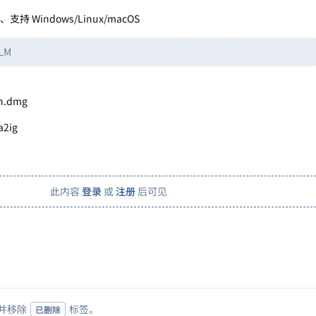
持 Windows/Linux/macOS
LM
on.dmg
a2ig
此内容
登录
或
注册
后可见
并移除
标签
。
已删除