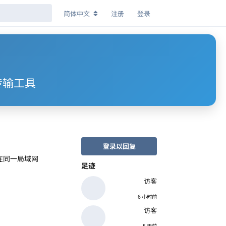
简体中文
注册
登录
件传输工具
登录以回复
在同一局域网
足迹
访客
6 小时前
访客
5 天前