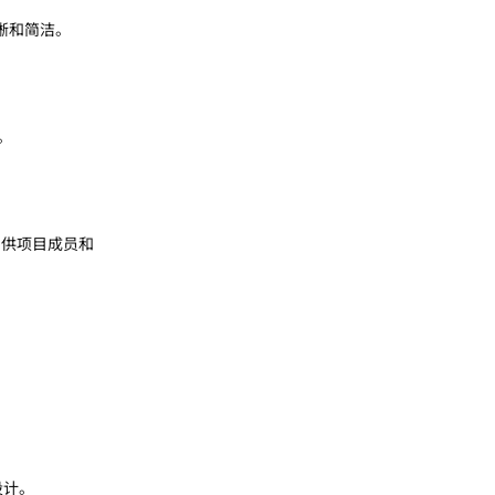
晰和简洁。
用。
，供项目成员和
设计。