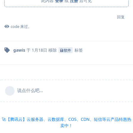
此内容
登录
或
注册
后可见
回复
code
来过。
gawis
于
1月18日
移除
标签
软件
说点什么吧...
🚀【腾讯云】云服务器、云数据库、COS、CDN、短信等云产品特惠热
卖中！