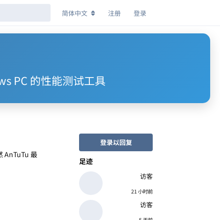
简体中文
注册
登录
ndows PC 的性能测试工具
登录以回复
nTuTu 最
足迹
访客
21 小时前
访客
5 天前