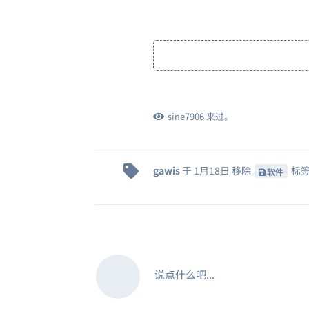
sine7906
来过。
gawis
于
1月18日
移除
标
软件
说点什么吧...