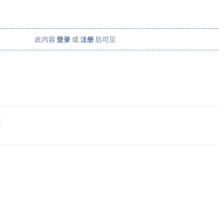
此内容
登录
或
注册
后可见
签