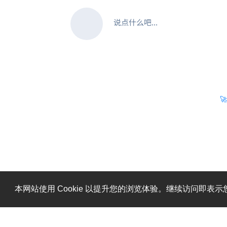
说点什么吧...

糟糕，出错啦！请刷新页面重试。
本网站使用 Cookie 以提升您的浏览体验。继续访问即表示您