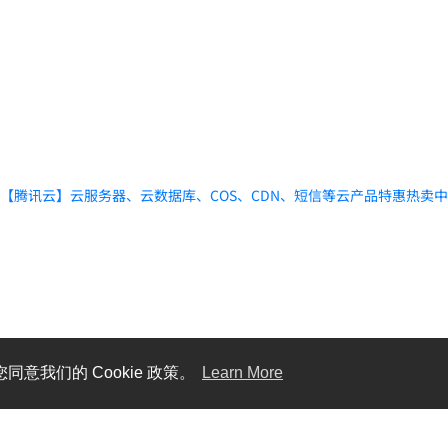
【腾讯云】云服务器、云数据库、COS、CDN、短信等云产品特惠热卖
同意我们的 Cookie 政策。
Learn More