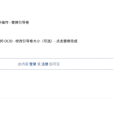
多操作 - 替换引导卷
复制的 OCID - 修改引导卷大小（可选）- 点击替换完成
此内容
登录
或
注册
后可见