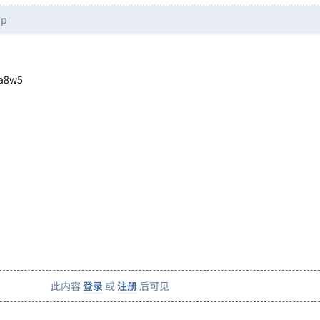
p
a8w5
此内容
登录
或
注册
后可见