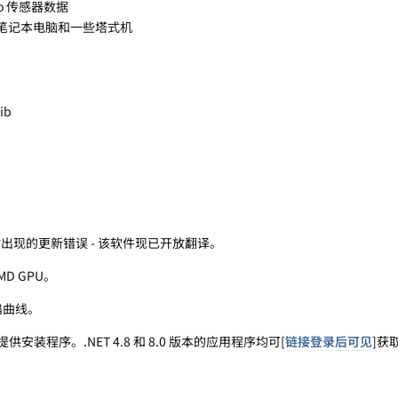
nfo 传感器数据
尔笔记本电脑和一些塔式机
ib
本时出现的更新错误 - 该软件现已开放翻译。
AMD GPU。
扇曲线。
装程序。.NET 4.8 和 8.0 版本的应用程序均可[
链接登录后可见
]获