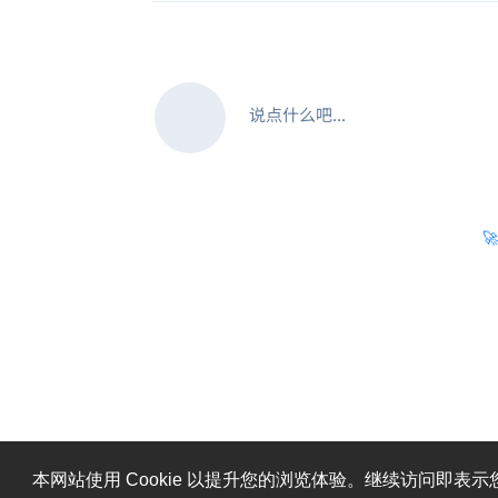
说点什么吧...

糟糕，出错啦！请刷新页面重试。
本网站使用 Cookie 以提升您的浏览体验。继续访问即表示您