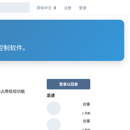
简体中文
注册
登录
风扇控制软件。
登录以回复
资源占用低但功能
足迹
访客
1 天前
访客
2 天前