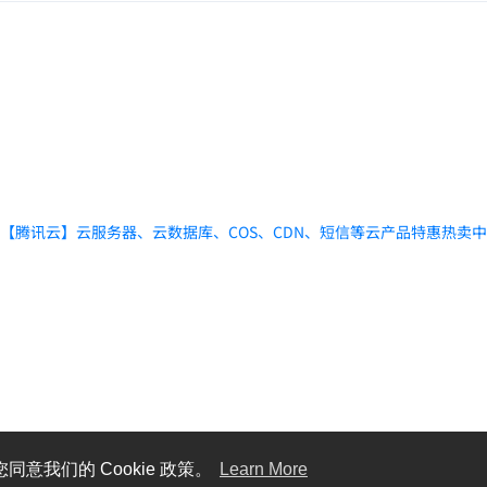
【腾讯云】云服务器、云数据库、COS、CDN、短信等云产品特惠热卖
同意我们的 Cookie 政策。
Learn More