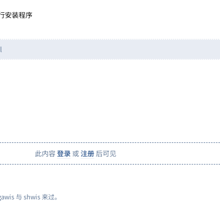
行安装程序
l
此内容
登录
或
注册
后可见
gawis
与
shwis
来过。