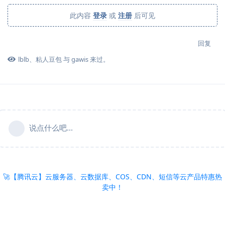
此内容
登录
或
注册
后可见
回复
lblb
、
粘人豆包
与
gawis
来过。
说点什么吧...
🚀【腾讯云】云服务器、云数据库、COS、CDN、短信等云产品特惠热
卖中！