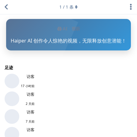
1
/
1
条
AI
视听
Haiper AI 创作令人惊艳的视频，无限释放创意潜能！
足迹
访客
17 小时前
访客
2 天前
访客
7 天前
访客