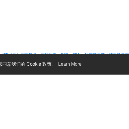
【腾讯云】云服务器、云数据库、COS、CDN、短信等云产品特惠热卖
同意我们的 Cookie 政策。
Learn More
Gawis 中文社区
用户协议
隐私政策
社区规范
Cookie 条目
联系我们
© 2026 Gawis Forum. Powered by Flarum.