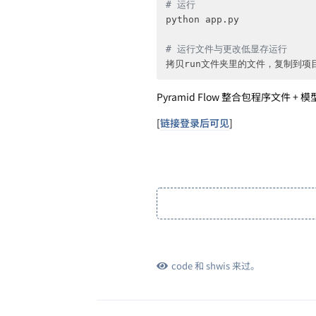
# 运行
python app.py

# 运行文件与更改低显存运行
拷贝run文件夹里的文件，复制到项
Pyramid Flow 整合包程序文件 +
[
链接登录后可见
]
code
和
shwis
来过。