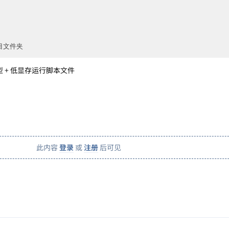
目文件夹
 模型 + 低显存运行脚本文件
此内容
登录
或
注册
后可见