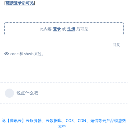
[
链接登录后可见
]
此内容
登录
或
注册
后可见
回复
code
和
shwis
来过。
说点什么吧...
🚀【腾讯云】云服务器、云数据库、COS、CDN、短信等云产品特惠热
卖中！