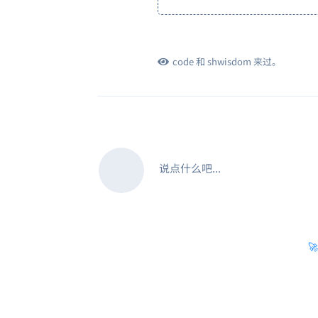
code
和
shwisdom
来过。
说点什么吧...
