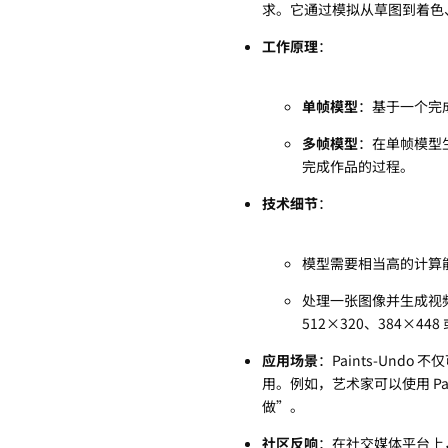
求。它通过模拟从草图到着色
工作原理
：
单帧模型
：基于一个完
多帧模型
：在单帧模型
完成作品的过程。
技术细节
：
模型需要相当高的计算能力，通
处理一张图像并生成视频大
512×320、384×448 
应用场景
：Paints-Un
用。例如，艺术家可以使用 Pa
做”。
社区反响
：在社交媒体平台上，