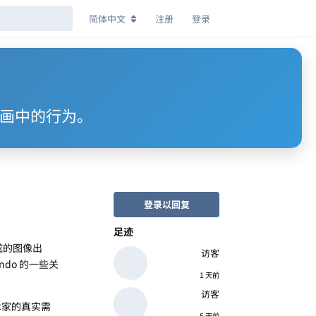
简体中文
注册
登录
字绘画中的行为。
登录以回复
足迹
成的图像出
访客
do 的一些关
1 天前
访客
艺术家的真实需
5 天前