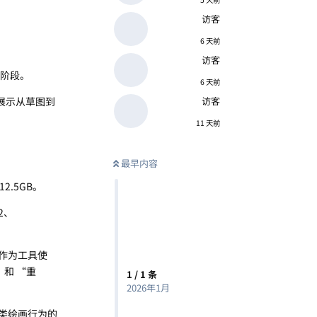
访客
6 天前
访客
个阶段。
6 天前
展示从草图到
访客
11 天前
最早内容
12.5GB。
2、
中作为工具使
 和 “重
1
/
1
条
2026年1月
人类绘画行为的