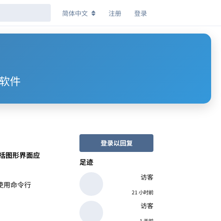
简体中文
注册
登录
有软件
登录以回复
括图形界面应
足迹
访客
类使用命令行
21 小时前
访客
1 天前