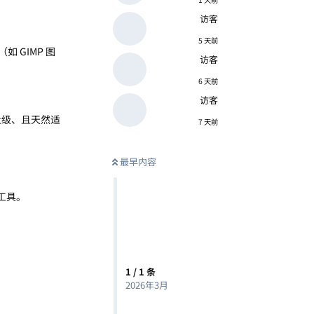
访客
5 天前
 GIMP 图
访客
6 天前
访客
轻量级、且天然适
7 天前
最早内容
工具。
1
/
1
条
2026年3月