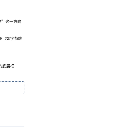
万物”这一方向
IDE（如字节跳
注的底层框
回复