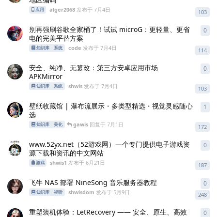
alger2068
发布于
7月4日
应用
103
别再强刷谷歌全家桶了！试试 microG：更轻量、更省
0
0
条
电的完美平替方案
code
发布于
7月4日
知识库
系统
114
安全、纯净、无篡改：第三方安卓应用市场
0
0
条
APKMirror
shwis
发布于
7月4日
知识库
系统
103
壁纸收藏馆 | 瀑布流展示・多类型精选・视觉灵感随心
1
1
条
选
gawis
回复于
7月1日
知识库
美化
172
www.52yx.net（52游戏网）一个专门提供电子游戏资
0
0
条
源下载和资讯的中文网站
shwis1
发布于
6月21日
游戏
187
飞牛 NAS 部署 NineSong 音乐服务器教程
0
0
条
shwisdom
发布于
5月9日
知识库
视听
248
重塑装机体验：LetRecovery —— 安全、原生、高效
0
0
条