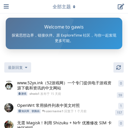
全部主题
Welcome to gawis
探索思想边界，链接伙伴。原 ExploreTime 社区，与你一起发现
更多可能。
最新回复
www.52yx.ink（52游戏网）一个专门提供电子游戏资
0
0
条
源下载和资讯的中文网站
shwis1
发布于
15 天前
游戏
59
OpenWrt 常用插件列表中英文对照
1
1
条
username1
回复于
1 个月前
知识库
软路由
157
无需 Magisk！利用 Shizuku + Nrfr 优雅修改 SIM 卡
0
0
条
地区编码