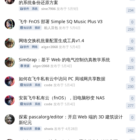
的系统备份还原方案
sine7906
发布于
5月9日
软件
系统
234
飞牛 FnOS 部署 Simple SQ Music Plus V3
0
0
条
粘人豆包
发布于
5月6日
知识库
视听
259
网络交换机批量配置生成工具v1.4
0
0
条
alger2068
发布于
5月4日
软件
网络
236
SimGrap：基于 Web 的电气控制仿真教学系统
0
0
条
alger2068
发布于
5月4日
资源
223
如何在飞牛私有云中访问 PC 局域网共享数据
0
0
条
code
发布于
5月4日
知识库
系统
230
安装飞牛私有云（fnOS），旧电脑秒变 NAS
0
0
条
code
发布于
5月4日
知识库
系统
277
探索 pascalorg/editor：开启 Web 端的 3D 建筑设计
0
0
条
新纪元
shwis
发布于
4月28日
知识库
图像
242