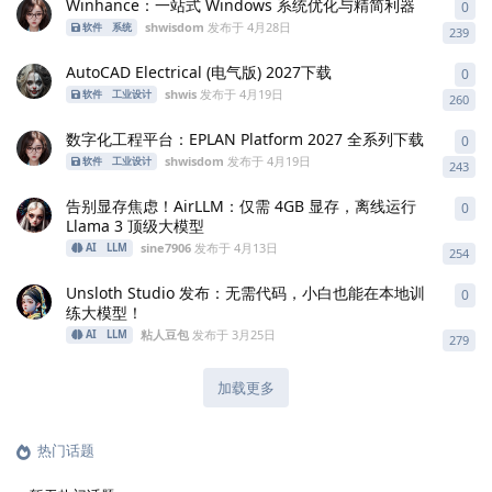
Winhance：一站式 Windows 系统优化与精简利器
0
0
条
shwisdom
发布于
4月28日
软件
系统
239
AutoCAD Electrical (电气版) 2027下载
0
0
条
shwis
发布于
4月19日
软件
工业设计
260
数字化工程平台：EPLAN Platform 2027 全系列下载
0
0
条
shwisdom
发布于
4月19日
软件
工业设计
243
告别显存焦虑！AirLLM：仅需 4GB 显存，离线运行
0
0
条
Llama 3 顶级大模型
sine7906
发布于
4月13日
AI
LLM
254
Unsloth Studio 发布：无需代码，小白也能在本地训
0
0
条
练大模型！
粘人豆包
发布于
3月25日
AI
LLM
279
加载更多
热门话题